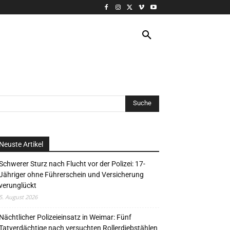
VERANSTALTUNG
MORE
Neuste Artikel
Schwerer Sturz nach Flucht vor der Polizei: 17-
Jähriger ohne Führerschein und Versicherung
verunglückt
5. August 2026
Nächtlicher Polizeieinsatz in Weimar: Fünf
Tatverdächtige nach versuchten Rollerdiebstählen