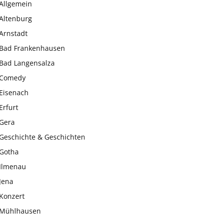
Allgemein
Altenburg
Arnstadt
Bad Frankenhausen
Bad Langensalza
Comedy
Eisenach
Erfurt
Gera
Geschichte & Geschichten
Gotha
Ilmenau
Jena
Konzert
Mühlhausen