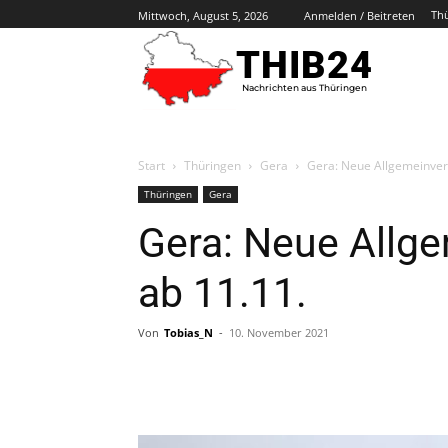
Th
Mittwoch, August 5, 2026
Anmelden / Beitreten
THIB24
Nachrichten aus Thüringen
Start
Thüringen
Gera
Gera: Neue Allgemeinverf
Thüringen
Gera
Gera: Neue Allge
ab 11.11.
Von
Tobias_N
-
10. November 2021