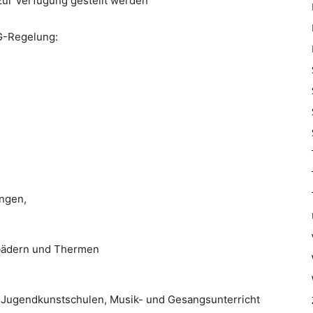
ur Verfügung gestellt werden
3G-Regelung:
ungen,
sbädern und Thermen
d Jugendkunstschulen, Musik- und Gesangsunterricht