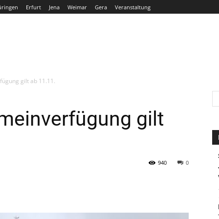
üringen
Erfurt
Jena
Weimar
Gera
Veranstaltung
THÜRINGEN
ERFURT
JENA
WEIMAR
GERA
ügung gilt ab 11.11.
meinverfügung gilt
940
0