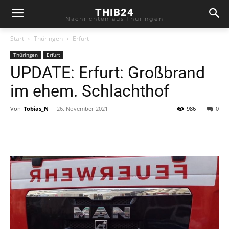
THIB24
Nachrichten aus Thüringen
Start
Thüringen
Erfurt
Thüringen
Erfurt
UPDATE: Erfurt: Großbrand
im ehem. Schlachthof
Von
Tobias_N
-
26. November 2021
986
0