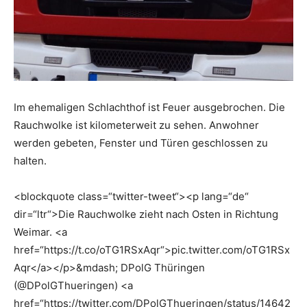
Im ehemaligen Schlachthof ist Feuer ausgebrochen. Die
Rauchwolke ist kilometerweit zu sehen. Anwohner
werden gebeten, Fenster und Türen geschlossen zu
halten.
<blockquote class=“twitter-tweet“><p lang=“de“
dir=“ltr“>Die Rauchwolke zieht nach Osten in Richtung
Weimar. <a
href=“https://t.co/oTG1RSxAqr“>pic.twitter.com/oTG1RSx
Aqr</a></p>&mdash; DPolG Thüringen
(@DPolGThueringen) <a
href=“https://twitter.com/DPolGThueringen/status/14642