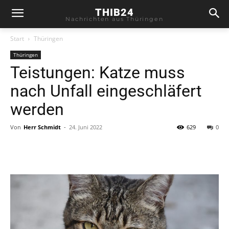
THIB24
Nachrichten aus Thüringen
Start
Thüringen
Thüringen
Teistungen: Katze muss
nach Unfall eingeschläfert
werden
Von
Herr Schmidt
-
24. Juni 2022
629
0