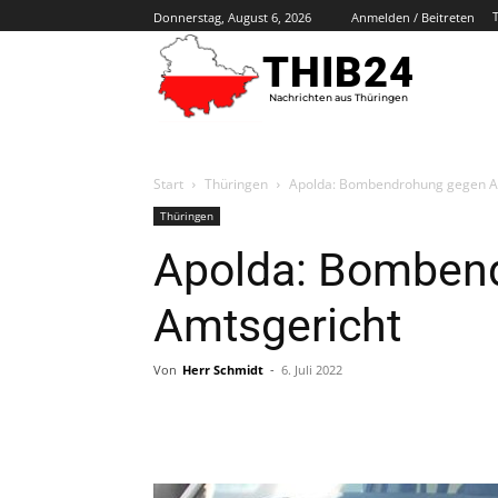
Donnerstag, August 6, 2026
Anmelden / Beitreten
THIB24
Nachrichten aus Thüringen
Start
Thüringen
Apolda: Bombendrohung gegen A
Thüringen
Apolda: Bomben
Amtsgericht
Von
Herr Schmidt
-
6. Juli 2022