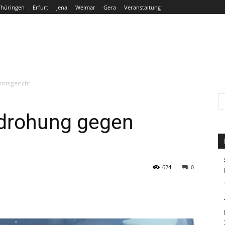
Thüringen
Erfurt
Jena
Weimar
Gera
Veranstaltung
THÜRINGEN
ERFURT
JENA
WEIMAR
GERA
mtsgericht
drohung gegen
624
0