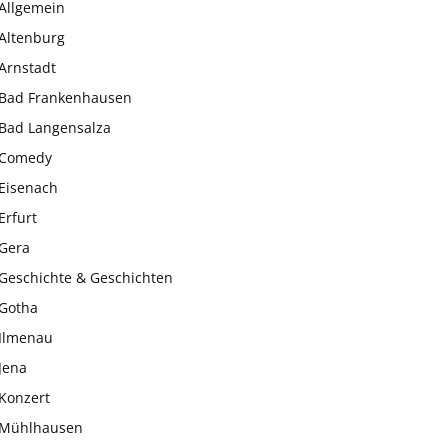
Allgemein
Altenburg
Arnstadt
Bad Frankenhausen
Bad Langensalza
Comedy
Eisenach
Erfurt
Gera
Geschichte & Geschichten
Gotha
Ilmenau
Jena
Konzert
Mühlhausen