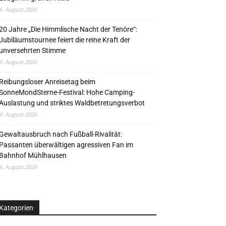
6. August 2026
20 Jahre „Die Himmlische Nacht der Tenöre“:
Jubiläumstournee feiert die reine Kraft der
unversehrten Stimme
6. August 2026
Reibungsloser Anreisetag beim
SonneMondSterne-Festival: Hohe Camping-
Auslastung und striktes Waldbetretungsverbot
6. August 2026
Gewaltausbruch nach Fußball-Rivalität:
Passanten überwältigen agressiven Fan im
Bahnhof Mühlhausen
6. August 2026
Kategorien