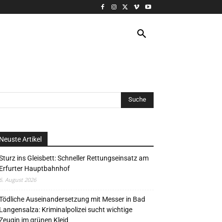
VERANSTALTUNG
MORE
Neuste Artikel
Sturz ins Gleisbett: Schneller Rettungseinsatz am
Erfurter Hauptbahnhof
6. August 2026
Tödliche Auseinandersetzung mit Messer in Bad
Langensalza: Kriminalpolizei sucht wichtige
Zeugin im grünen Kleid