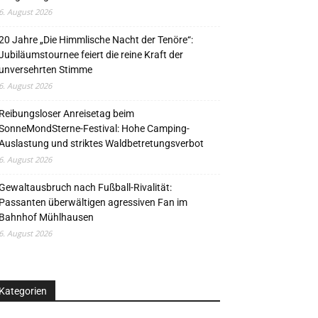
6. August 2026
20 Jahre „Die Himmlische Nacht der Tenöre“:
Jubiläumstournee feiert die reine Kraft der
unversehrten Stimme
6. August 2026
Reibungsloser Anreisetag beim
SonneMondSterne-Festival: Hohe Camping-
Auslastung und striktes Waldbetretungsverbot
6. August 2026
Gewaltausbruch nach Fußball-Rivalität:
Passanten überwältigen agressiven Fan im
Bahnhof Mühlhausen
6. August 2026
Kategorien