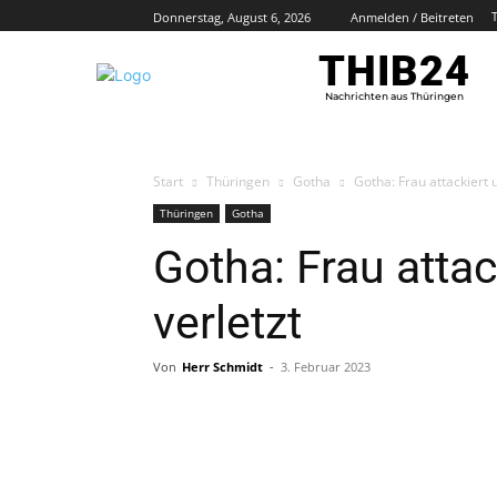
Donnerstag, August 6, 2026
Anmelden / Beitreten
THIB24
Nachrichten aus Thüringen
Start
Thüringen
Gotha
Gotha: Frau attackiert 
Thüringen
Gotha
Gotha: Frau atta
verletzt
Von
Herr Schmidt
-
3. Februar 2023