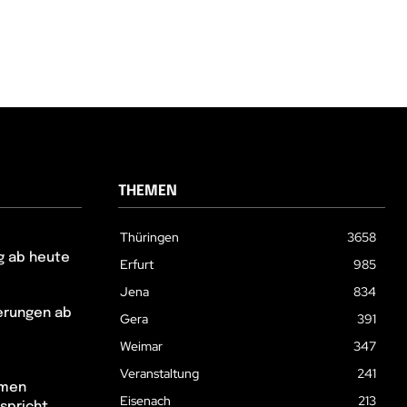
THEMEN
Thüringen
3658
g ab heute
Erfurt
985
Jena
834
erungen ab
Gera
391
Weimar
347
Veranstaltung
241
hmen
Eisenach
213