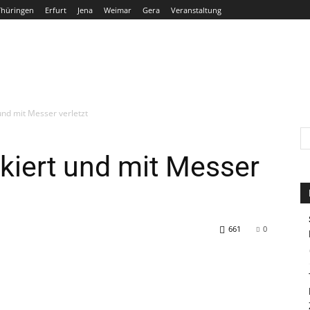
Thüringen
Erfurt
Jena
Weimar
Gera
Veranstaltung
THÜRINGEN
ERFURT
JENA
WEIMAR
GERA
und mit Messer verletzt
ckiert und mit Messer
661
0