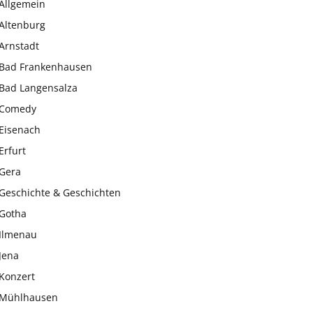
Allgemein
Altenburg
Arnstadt
Bad Frankenhausen
Bad Langensalza
Comedy
Eisenach
Erfurt
Gera
Geschichte & Geschichten
Gotha
Ilmenau
Jena
Konzert
Mühlhausen