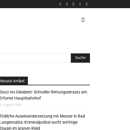
VERANSTALTUNG
MORE
Neuste Artikel
Sturz ins Gleisbett: Schneller Rettungseinsatz am
Erfurter Hauptbahnhof
6. August 2026
Tödliche Auseinandersetzung mit Messer in Bad
Langensalza: Kriminalpolizei sucht wichtige
Zeugin im grünen Kleid