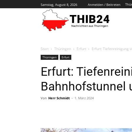
Thü
Samstag, August 8, 2026
Anmelden / Beitreten
THIB24
Nachrichten aus Thüringen
Start
Thüringen
Erfurt
Erfurt: Tiefenreinigung
Thüringen
Erfurt
Erfurt: Tiefenrei
Bahnhofstunnel 
Von
Herr Schmidt
-
1. März 2024