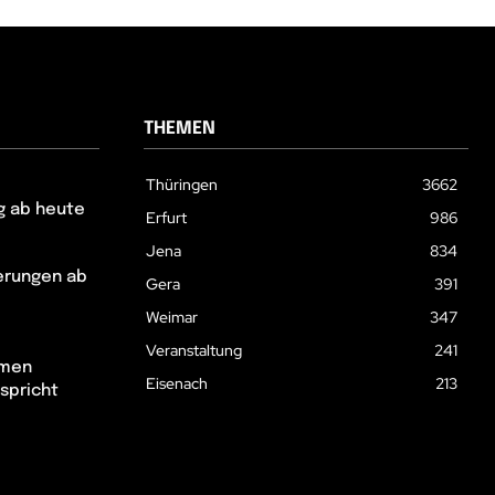
THEMEN
Thüringen
3662
g ab heute
Erfurt
986
Jena
834
erungen ab
Gera
391
Weimar
347
Veranstaltung
241
hmen
Eisenach
213
spricht