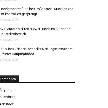
Handgranatenfund bei Großenstein: Munition vor
Ort kontrolliert gesprengt
7. August 2026
A71: Autofahrer rettet zwei Hunde im Autobahn-
Baustellenbereich
7. August 2026
Sturz ins Gleisbett: Schneller Rettungseinsatz am
Erfurter Hauptbahnhof
6. August 2026
Kategorien
Allgemein
Altenburg
Arnstadt