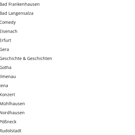
Bad Frankenhausen
Bad Langensalza
Comedy
Eisenach
Erfurt
Gera
Geschichte & Geschichten
Gotha
Ilmenau
Jena
Konzert
Mühlhausen
Nordhausen
Pößneck
Rudolstadt