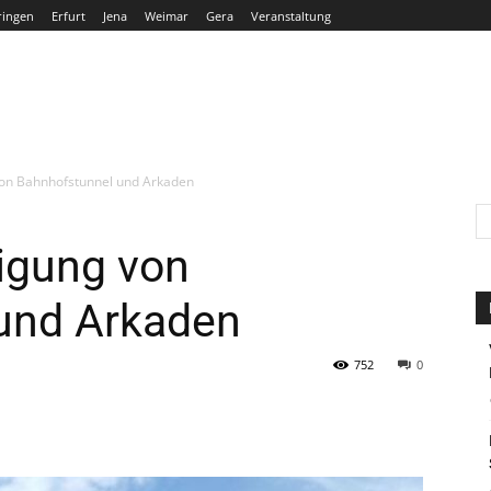
ringen
Erfurt
Jena
Weimar
Gera
Veranstaltung
THÜRINGEN
ERFURT
JENA
WEIMAR
GERA
 von Bahnhofstunnel und Arkaden
nigung von
und Arkaden
752
0