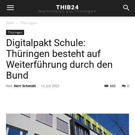
THIB24
Nachrichten aus Thüringen
Start
Thüringen
Thüringen
Digitalpakt Schule:
Thüringen besteht auf
Weiterführung durch den
Bund
Von
Herr Schmidt
-
13. Juli 2023
666
0