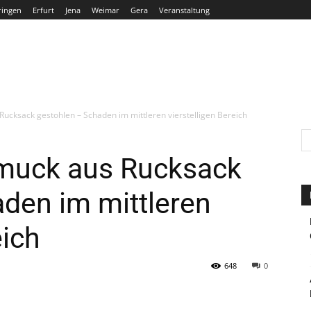
ringen
Erfurt
Jena
Weimar
Gera
Veranstaltung
THÜRINGEN
ERFURT
JENA
WEIMAR
GERA
Rucksack gestohlen – Schaden im mittleren vierstelligen Bereich
hmuck aus Rucksack
den im mittleren
eich
648
0