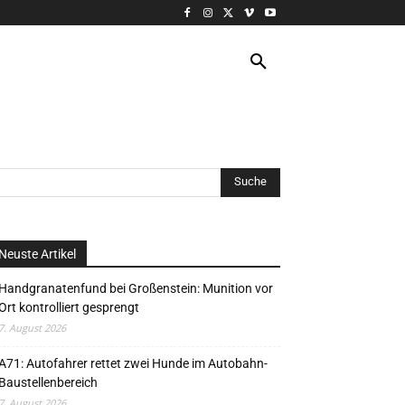
VERANSTALTUNG
MORE
Neuste Artikel
Handgranatenfund bei Großenstein: Munition vor
Ort kontrolliert gesprengt
7. August 2026
A71: Autofahrer rettet zwei Hunde im Autobahn-
Baustellenbereich
7. August 2026