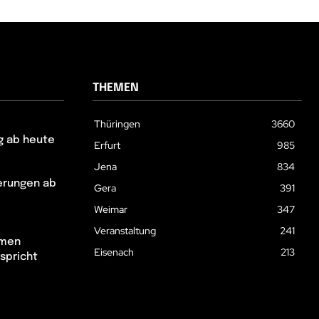
THEMEN
Thüringen
3660
g ab heute
Erfurt
985
Jena
834
erungen ab
Gera
391
Weimar
347
Veranstaltung
241
hmen
Eisenach
213
spricht