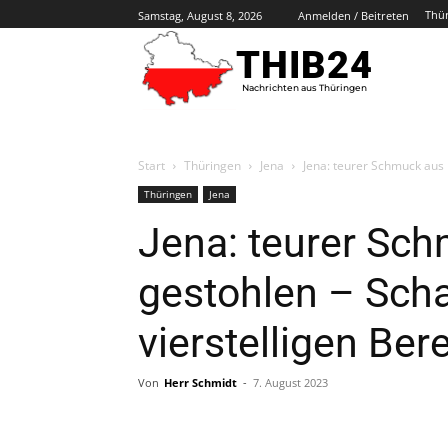
Thü
Samstag, August 8, 2026
Anmelden / Beitreten
THIB24
Nachrichten aus Thüringen
Start
Thüringen
Jena
Jena: teurer Schmuck aus 
Thüringen
Jena
Jena: teurer Sc
gestohlen – Scha
vierstelligen Ber
Von
Herr Schmidt
-
7. August 2023