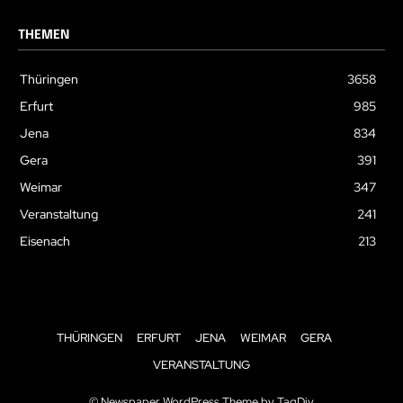
THEMEN
Thüringen
3658
Erfurt
985
Jena
834
Gera
391
Weimar
347
Veranstaltung
241
Eisenach
213
THÜRINGEN
ERFURT
JENA
WEIMAR
GERA
VERANSTALTUNG
© Newspaper WordPress Theme by TagDiv