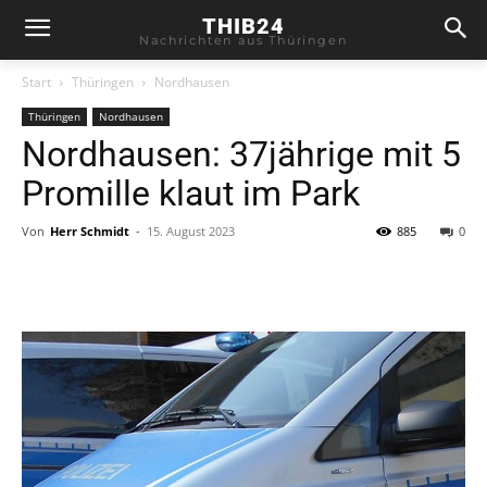
THIB24
Nachrichten aus Thüringen
Start
Thüringen
Nordhausen
Thüringen
Nordhausen
Nordhausen: 37jährige mit 5
Promille klaut im Park
Von
Herr Schmidt
-
15. August 2023
885
0