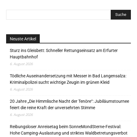
Neuste Artikel
Sturz ins Gleisbett: Schneller Rettungseinsatz am Erfurter
Hauptbahnhof
6. August 2026
Tödliche Auseinandersetzung mit Messer in Bad Langensalza:
Kriminalpolizei sucht wichtige Zeugin im grünen Kleid
6. August 2026
20 Jahre „Die Himmlische Nacht der Tenöre“: Jubiläumstournee
feiert die reine Kraft der unversehrten Stimme
6. August 2026
Reibungsloser Anreisetag beim SonneMondSterne-Festival:
Hohe Camping-Auslastung und striktes Waldbetretungsverbot