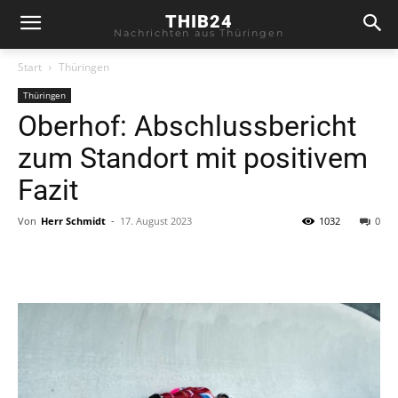
THIB24
Nachrichten aus Thüringen
Start
Thüringen
Thüringen
Oberhof: Abschlussbericht
zum Standort mit positivem
Fazit
Von
Herr Schmidt
-
17. August 2023
1032
0