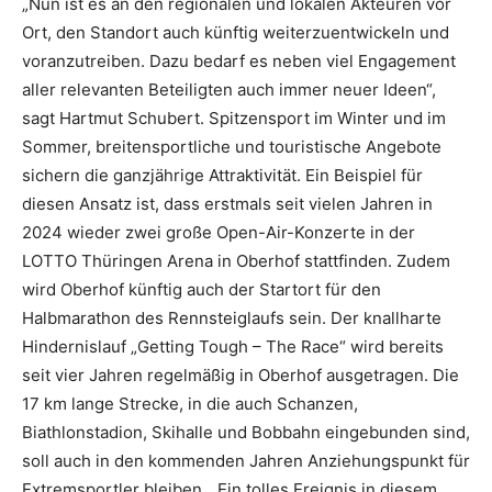
„Nun ist es an den regionalen und lokalen Akteuren vor
Ort, den Standort auch künftig weiterzuentwickeln und
voranzutreiben. Dazu bedarf es neben viel Engagement
aller relevanten Beteiligten auch immer neuer Ideen“,
sagt Hartmut Schubert. Spitzensport im Winter und im
Sommer, breitensportliche und touristische Angebote
sichern die ganzjährige Attraktivität. Ein Beispiel für
diesen Ansatz ist, dass erstmals seit vielen Jahren in
2024 wieder zwei große Open-Air-Konzerte in der
LOTTO Thüringen Arena in Oberhof stattfinden. Zudem
wird Oberhof künftig auch der Startort für den
Halbmarathon des Rennsteiglaufs sein. Der knallharte
Hindernislauf „Getting Tough – The Race“ wird bereits
seit vier Jahren regelmäßig in Oberhof ausgetragen. Die
17 km lange Strecke, in die auch Schanzen,
Biathlonstadion, Skihalle und Bobbahn eingebunden sind,
soll auch in den kommenden Jahren Anziehungspunkt für
Extremsportler bleiben. „Ein tolles Ereignis in diesem