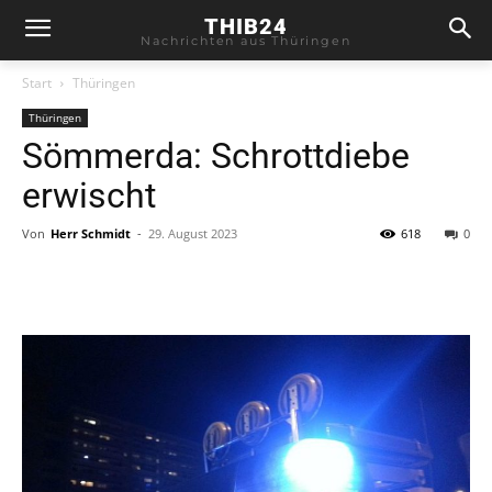
THIB24
Nachrichten aus Thüringen
Start
Thüringen
Thüringen
Sömmerda: Schrottdiebe
erwischt
Von
Herr Schmidt
-
29. August 2023
618
0