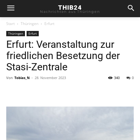
THIB24
Nachrichten aus Thüringen
Start
Thüringen
Erfurt
Thüringen
Erfurt
Erfurt: Veranstaltung zur
friedlichen Besetzung der
Stasi-Zentrale
Von
Tobias_N
-
28. November 2023
340
0