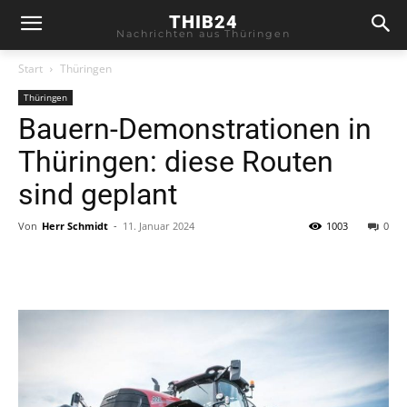
THIB24
Nachrichten aus Thüringen
Start
Thüringen
Thüringen
Bauern-Demonstrationen in
Thüringen: diese Routen
sind geplant
Von
Herr Schmidt
-
11. Januar 2024
1003
0