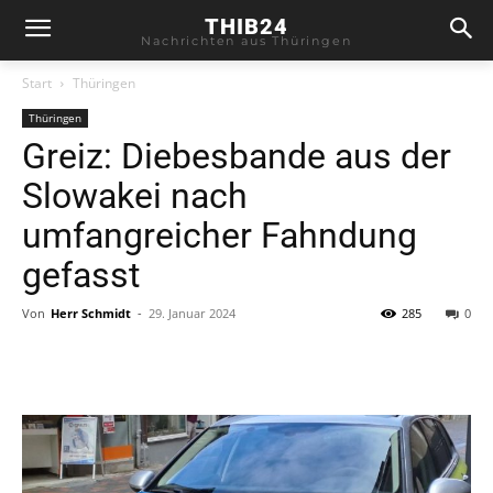
THIB24
Nachrichten aus Thüringen
Start
Thüringen
Thüringen
Greiz: Diebesbande aus der
Slowakei nach
umfangreicher Fahndung
gefasst
Von
Herr Schmidt
-
29. Januar 2024
285
0