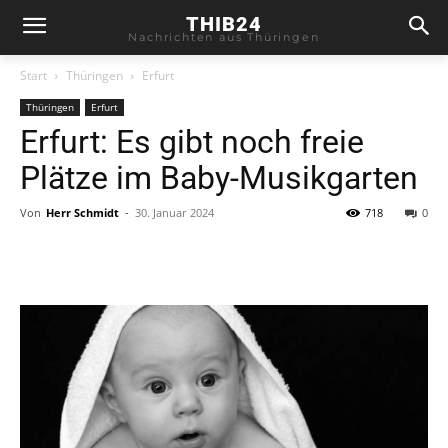
THIB24
Nachrichten aus Thüringen
Start
Thüringen
Erfurt
Thüringen
Erfurt
Erfurt: Es gibt noch freie
Plätze im Baby-Musikgarten
Von
Herr Schmidt
-
30. Januar 2024
718
0