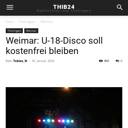
THIB24
Nachrichten aus Thüringen
Start
Thüringen
Weimar
Thüringen
Weimar
Weimar: U-18-Disco soll
kostenfrei bleiben
Von
Tobias_N
-
30. Januar 2024
841
0