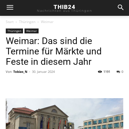
THIB24
Nachrichten aus Thüringen
Start
Thüringen
Weimar
Thüringen
Weimar
Weimar: Das sind die
Termine für Märkte und
Feste in diesem Jahr
Von
Tobias_N
-
30. Januar 2024
1191
0