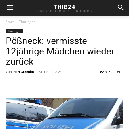
THIB24
Nachrichten aus Thüringen
Start
Thüringen
Thüringen
Pößneck: vermisste
12jährige Mädchen wieder
zurück
Von
Herr Schmidt
-
31. Januar 2024
313
0