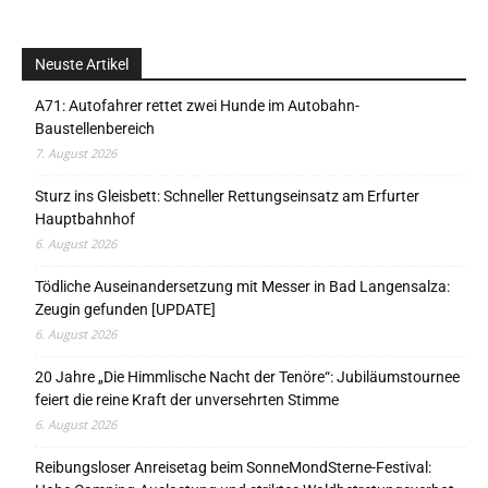
Neuste Artikel
A71: Autofahrer rettet zwei Hunde im Autobahn-
Baustellenbereich
7. August 2026
Sturz ins Gleisbett: Schneller Rettungseinsatz am Erfurter
Hauptbahnhof
6. August 2026
Tödliche Auseinandersetzung mit Messer in Bad Langensalza:
Zeugin gefunden [UPDATE]
6. August 2026
20 Jahre „Die Himmlische Nacht der Tenöre“: Jubiläumstournee
feiert die reine Kraft der unversehrten Stimme
6. August 2026
Reibungsloser Anreisetag beim SonneMondSterne-Festival: