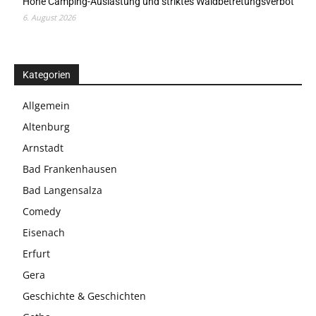
Hohe Camping-Auslastung und striktes Waldbetretungsverbot
6. August 2026
Kategorien
Allgemein
Altenburg
Arnstadt
Bad Frankenhausen
Bad Langensalza
Comedy
Eisenach
Erfurt
Gera
Geschichte & Geschichten