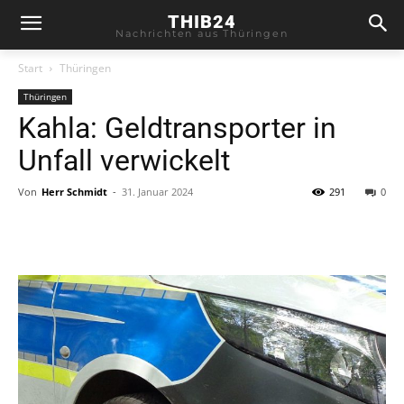
THIB24
Nachrichten aus Thüringen
Start
Thüringen
Thüringen
Kahla: Geldtransporter in
Unfall verwickelt
Von
Herr Schmidt
-
31. Januar 2024
291
0