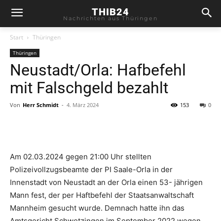
THIB24
Nachrichten aus Thüringen
Start
Thüringen
Thüringen
Neustadt/Orla: Hafbefehl
mit Falschgeld bezahlt
Von
Herr Schmidt
-
4. März 2024
153
0
Am 02.03.2024 gegen 21:00 Uhr stellten
Polizeivollzugsbeamte der PI Saale-Orla in der
Innenstadt von Neustadt an der Orla einen 53- jährigen
Mann fest, der per Haftbefehl der Staatsanwaltschaft
Mannheim gesucht wurde. Demnach hatte ihn das
Amtsgericht Schwetzingen im September 2022 wegen