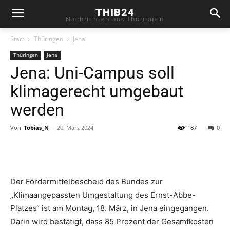
THIB24
Nachrichten aus Thüringen
Start
Thüringen
Jena
Thüringen
Jena
Jena: Uni-Campus soll
klimagerecht umgebaut
werden
Von
Tobias_N
-
20. März 2024
187
0
Der Fördermittelbescheid des Bundes zur
„Klimaangepassten Umgestaltung des Ernst-Abbe-
Platzes“ ist am Montag, 18. März, in Jena eingegangen.
Darin wird bestätigt, dass 85 Prozent der Gesamtkosten