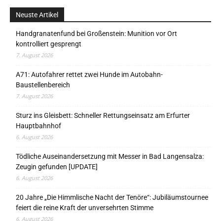
Neuste Artikel
Handgranatenfund bei Großenstein: Munition vor Ort
kontrolliert gesprengt
7. August 2026
A71: Autofahrer rettet zwei Hunde im Autobahn-
Baustellenbereich
7. August 2026
Sturz ins Gleisbett: Schneller Rettungseinsatz am Erfurter
Hauptbahnhof
6. August 2026
Tödliche Auseinandersetzung mit Messer in Bad Langensalza:
Zeugin gefunden [UPDATE]
6. August 2026
20 Jahre „Die Himmlische Nacht der Tenöre“: Jubiläumstournee
feiert die reine Kraft der unversehrten Stimme
6. August 2026