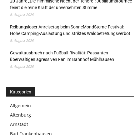
20 Jahre „Die Himmlische Nacht der Tenöre“: Jubiläumstournee
feiert die reine Kraft der unversehrten Stimme
6. August 2026
Reibungsloser Anreisetag beim SonneMondSterne-Festival:
Hohe Camping-Auslastung und striktes Waldbetretungsverbot
6. August 2026
Gewaltausbruch nach Fußball-Rivalität: Passanten
überwältigen agressiven Fan im Bahnhof Mühlhausen
6. August 2026
Kategorien
Allgemein
Altenburg
Arnstadt
Bad Frankenhausen