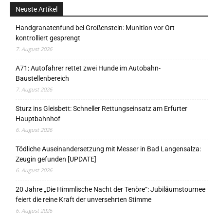
Neuste Artikel
Handgranatenfund bei Großenstein: Munition vor Ort
kontrolliert gesprengt
7. August 2026
A71: Autofahrer rettet zwei Hunde im Autobahn-
Baustellenbereich
7. August 2026
Sturz ins Gleisbett: Schneller Rettungseinsatz am Erfurter
Hauptbahnhof
6. August 2026
Tödliche Auseinandersetzung mit Messer in Bad Langensalza:
Zeugin gefunden [UPDATE]
6. August 2026
20 Jahre „Die Himmlische Nacht der Tenöre“: Jubiläumstournee
feiert die reine Kraft der unversehrten Stimme
6. August 2026