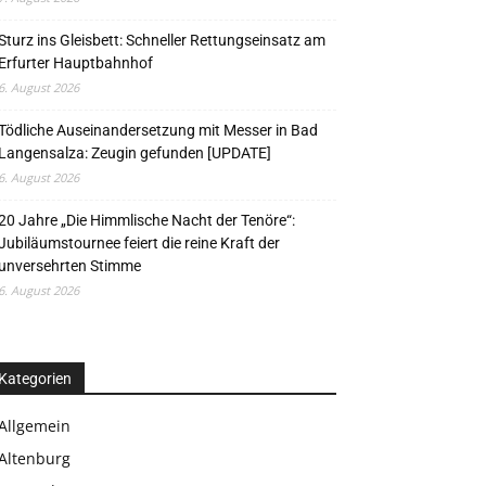
Sturz ins Gleisbett: Schneller Rettungseinsatz am
Erfurter Hauptbahnhof
6. August 2026
Tödliche Auseinandersetzung mit Messer in Bad
Langensalza: Zeugin gefunden [UPDATE]
6. August 2026
20 Jahre „Die Himmlische Nacht der Tenöre“:
Jubiläumstournee feiert die reine Kraft der
unversehrten Stimme
6. August 2026
Kategorien
Allgemein
Altenburg