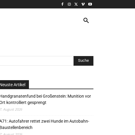
VERANSTALTUNG
MORE
Neuste Artikel
Handgranatenfund bei Großenstein: Munition vor
Ort kontrolliert gesprengt
7. August 2026
A71: Autofahrer rettet zwei Hunde im Autobahn-
Baustellenbereich
7. August 2026