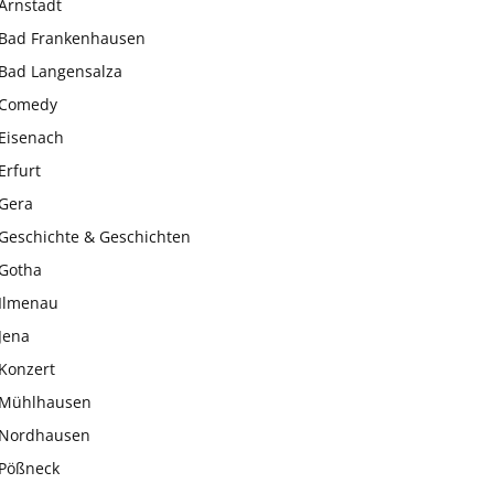
Arnstadt
Bad Frankenhausen
Bad Langensalza
Comedy
Eisenach
Erfurt
Gera
Geschichte & Geschichten
Gotha
Ilmenau
Jena
Konzert
Mühlhausen
Nordhausen
Pößneck