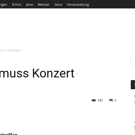
ngen
Erfurt
Jena
Weimar
Gera
Veranstaltung
THÜRINGEN
ERFURT
JENA
WEIMAR
GERA
zert absagen
muss Konzert
147
0
etroffen