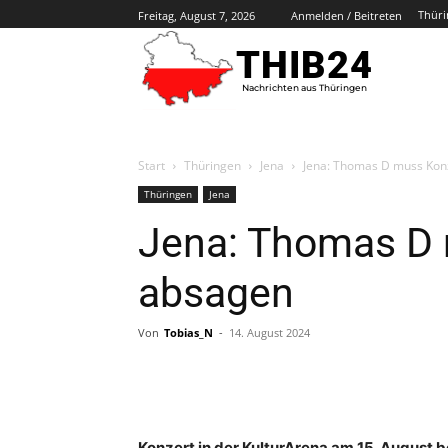
Thüri
Freitag, August 7, 2026
Anmelden / Beitreten
THIB24
Nachrichten aus Thüringen
Start
Thüringen
Jena
Jena: Thomas D muss Kon
Thüringen
Jena
Jena: Thomas D 
absagen
Von
Tobias_N
-
14. August 2024
Konzert in der KulturArena am 15. August b