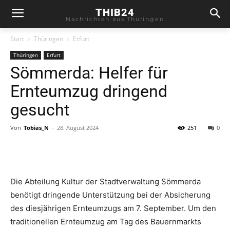
THIB24
Nachrichten aus Thüringen
Start
Thüringen
Erfurt
Thüringen
Erfurt
Sömmerda: Helfer für
Ernteumzug dringend
gesucht
Von
Tobias_N
-
28. August 2024
251
0
Die Abteilung Kultur der Stadtverwaltung Sömmerda
benötigt dringende Unterstützung bei der Absicherung
des diesjährigen Ernteumzugs am 7. September. Um den
traditionellen Ernteumzug am Tag des Bauernmarkts