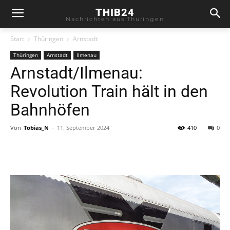
THIB24
Nachrichten aus Thüringen
Start
Thüringen
Arnstadt
Thüringen
Arnstadt
Ilmenau
Arnstadt/Ilmenau:
Revolution Train hält in den
Bahnhöfen
Von
Tobias_N
-
11. September 2024
410
0