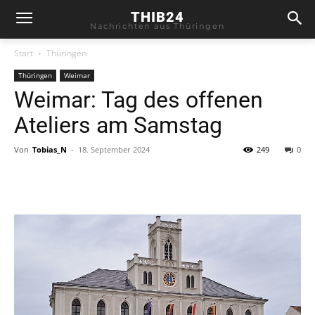
THIB24
Nachrichten aus Thüringen
Start
Thüringen
Thüringen
Weimar
Weimar: Tag des offenen
Ateliers am Samstag
Von
Tobias_N
-
18. September 2024
249
0