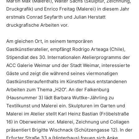
Martin Max (Malerei), Walter Sachs (Skulptur, Zeichnung,
Druckgrafik) und Enrico Freitag (Malerei) in diesem Jahr
erstmals Conrad Seyfarth und Julian Herstatt
druckgrafische Arbeiten vor.
Am gleichen Ort, in seinem temporären
Gastkünstleratelier, empfängt Rodrigo Arteaga (Chile),
Stipendiat des 30. Internationalen Atelierprogramms der
ACC Galerie Weimar und der Stadt Weimar, interessierte
Gäste und zeigt die während seines viermonatigen
Gastkünstleraufenthalts im Künstlerhaus entstandenen
Arbeiten zum Thema „H2O“. An der Falkenburg
(Hausnummer 3) lädt Barbara Wuttke-Jährling zu
Textilkunst und Malerei ein. Skulpturen im Garten und
Malerei im Atelier stellt Karl Heinz Bastian (Fröbelstraße
16) in Oberweimar vor. Malerei, Zeichnung und Collagen
präsentiert Brigitte Wischnack (Schützengasse 12). In der
Erfurter Straße 33 a (Hinterhaus) freuen sich Anke