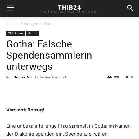
THIB24
Nachrichten aus Thüringen
Start
Thüringen
Gotha
Thüringen
Gotha
Gotha: Falsche
Spendensammlerin
unterwegs
Von
Tobias_N
-
18. September 2024
209
0
Vorsicht: Betrug!
Eine unbekannte junge Frau sammelt in Gotha im Namen
der Diakonie spenden ein. Spendenziel wären