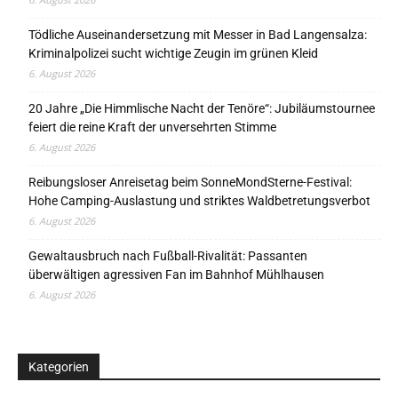
Tödliche Auseinandersetzung mit Messer in Bad Langensalza:
Kriminalpolizei sucht wichtige Zeugin im grünen Kleid
6. August 2026
20 Jahre „Die Himmlische Nacht der Tenöre“: Jubiläumstournee
feiert die reine Kraft der unversehrten Stimme
6. August 2026
Reibungsloser Anreisetag beim SonneMondSterne-Festival:
Hohe Camping-Auslastung und striktes Waldbetretungsverbot
6. August 2026
Gewaltausbruch nach Fußball-Rivalität: Passanten
überwältigen agressiven Fan im Bahnhof Mühlhausen
6. August 2026
Kategorien