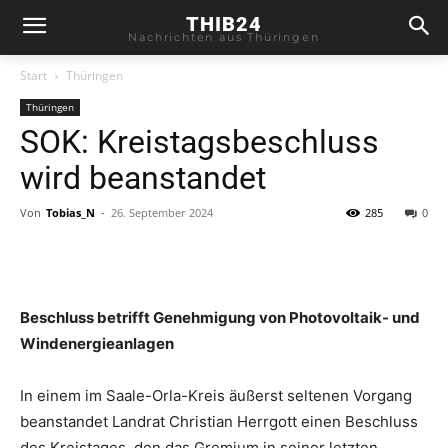
THIB24
Nachrichten aus Thüringen
Start
Thüringen
Thüringen
SOK: Kreistagsbeschluss
wird beanstandet
Von
Tobias_N
-
26. September 2024
285
0
Beschluss betrifft Genehmigung von Photovoltaik- und
Windenergieanlagen
In einem im Saale-Orla-Kreis äußerst seltenen Vorgang
beanstandet Landrat Christian Herrgott einen Beschluss
des Kreistages, den das Gremium in seiner letzten