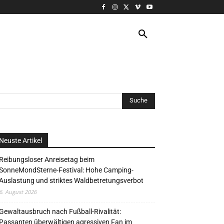
VERANSTALTUNG
MORE
Neuste Artikel
Reibungsloser Anreisetag beim
SonneMondSterne-Festival: Hohe Camping-
Auslastung und striktes Waldbetretungsverbot
6. August 2026
Gewaltausbruch nach Fußball-Rivalität:
Passanten überwältigen agressiven Fan im