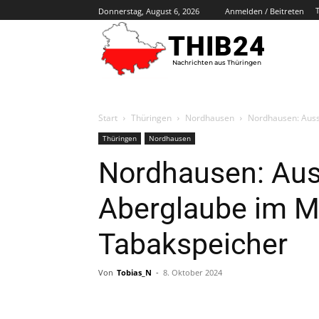
Donnerstag, August 6, 2026
Anmelden / Beitreten
THIB24
Nachrichten aus Thüringen
Start
Thüringen
Nordhausen
Nordhausen: Ausst
Thüringen
Nordhausen
Nordhausen: Aus
Aberglaube im Mi
Tabakspeicher
Von
Tobias_N
-
8. Oktober 2024