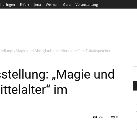
Thüringen
Erfurt
Jena
Weimar
Gera
Veranstaltung
THÜRINGEN
ERFURT
JENA
WEIMAR
GERA
ellung: „Magie und Aberglaube im Mittelalter“ im Tabakspeicher
stellung: „Magie und
ttelalter“ im
276
0