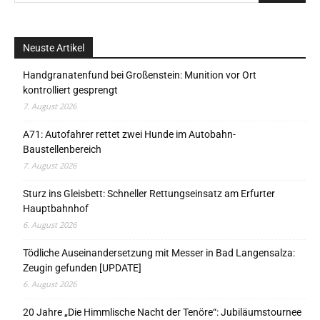
Neuste Artikel
Handgranatenfund bei Großenstein: Munition vor Ort
kontrolliert gesprengt
7. August 2026
A71: Autofahrer rettet zwei Hunde im Autobahn-
Baustellenbereich
7. August 2026
Sturz ins Gleisbett: Schneller Rettungseinsatz am Erfurter
Hauptbahnhof
6. August 2026
Tödliche Auseinandersetzung mit Messer in Bad Langensalza:
Zeugin gefunden [UPDATE]
6. August 2026
20 Jahre „Die Himmlische Nacht der Tenöre“: Jubiläumstournee