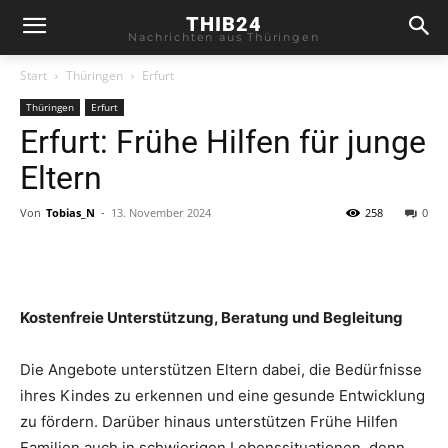
THIB24
Nachrichten aus Thüringen
Start
Thüringen
Erfurt
Thüringen
Erfurt
Erfurt: Frühe Hilfen für junge
Eltern
Von
Tobias_N
-
13. November 2024
258
0
Kostenfreie Unterstützung, Beratung und Begleitung
Die Angebote unterstützen Eltern dabei, die Bedürfnisse
ihres Kindes zu erkennen und eine gesunde Entwicklung
zu fördern. Darüber hinaus unterstützen Frühe Hilfen
Familien auch in schwierigen Lebenssituationen, denn