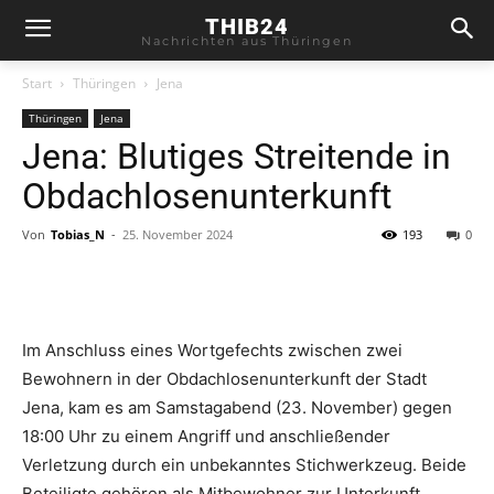
THIB24
Nachrichten aus Thüringen
Start
Thüringen
Jena
Thüringen
Jena
Jena: Blutiges Streitende in
Obdachlosenunterkunft
Von
Tobias_N
-
25. November 2024
193
0
Im Anschluss eines Wortgefechts zwischen zwei
Bewohnern in der Obdachlosenunterkunft der Stadt
Jena, kam es am Samstagabend (23. November) gegen
18:00 Uhr zu einem Angriff und anschließender
Verletzung durch ein unbekanntes Stichwerkzeug. Beide
Beteiligte gehören als Mitbewohner zur Unterkunft.