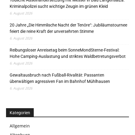
Tödliche Auseinandersetzung mit Messer in Bad Langensalza:
Kriminalpolizei sucht wichtige Zeugin im grünen Kleid
6. August 2026
20 Jahre „Die Himmlische Nacht der Tenöre“: Jubiläumstournee
feiert die reine Kraft der unversehrten Stimme
6. August 2026
Reibungsloser Anreisetag beim SonneMondSterne-Festival:
Hohe Camping-Auslastung und striktes Waldbetretungsverbot
6. August 2026
Gewaltausbruch nach Fußball-Rivalität: Passanten
überwältigen agressiven Fan im Bahnhof Mühlhausen
6. August 2026
Kategorien
Allgemein
Altenburg