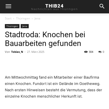
THIB24
Nachrichten aus Thüringen
Start
Thüringen
Jena
Thüringen
Jena
Stadtroda: Knochen bei
Bauarbeiten gefunden
Von
Tobias_N
-
27. März 2025
304
0
Am Mittwochmittag fand ein Mitarbeiter einer Baufirma
einen Knochen. Fundort ist ein Gelände im Goetheweg.
Nach ersten Hinweisen besteht die Vermutung, dass der
einzelne Knochen menschlicher Herkunft ist.