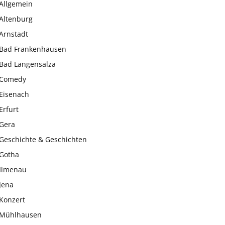
Allgemein
Altenburg
Arnstadt
Bad Frankenhausen
Bad Langensalza
Comedy
Eisenach
Erfurt
Gera
Geschichte & Geschichten
Gotha
Ilmenau
Jena
Konzert
Mühlhausen