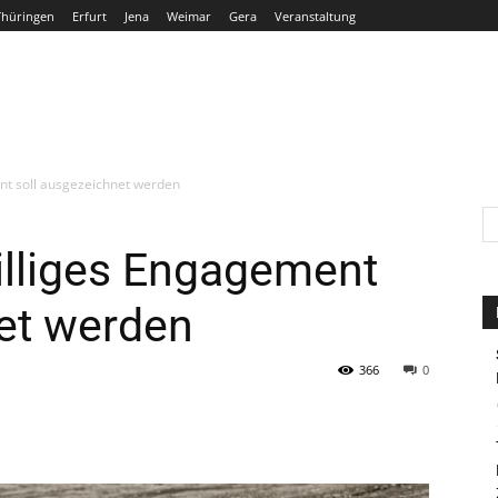
Thüringen
Erfurt
Jena
Weimar
Gera
Veranstaltung
THÜRINGEN
ERFURT
JENA
WEIMAR
GERA
nt soll ausgezeichnet werden
illiges Engagement
et werden
366
0