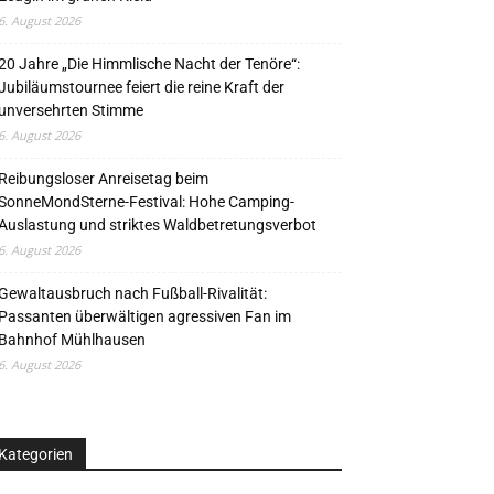
6. August 2026
20 Jahre „Die Himmlische Nacht der Tenöre“:
Jubiläumstournee feiert die reine Kraft der
unversehrten Stimme
6. August 2026
Reibungsloser Anreisetag beim
SonneMondSterne-Festival: Hohe Camping-
Auslastung und striktes Waldbetretungsverbot
6. August 2026
Gewaltausbruch nach Fußball-Rivalität:
Passanten überwältigen agressiven Fan im
Bahnhof Mühlhausen
6. August 2026
Kategorien