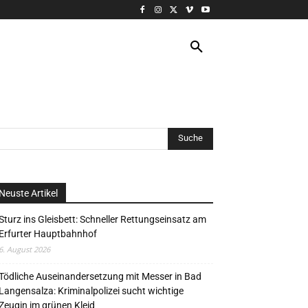
VERANSTALTUNG
MORE
Neuste Artikel
Sturz ins Gleisbett: Schneller Rettungseinsatz am
Erfurter Hauptbahnhof
6. August 2026
Tödliche Auseinandersetzung mit Messer in Bad
Langensalza: Kriminalpolizei sucht wichtige
Zeugin im grünen Kleid