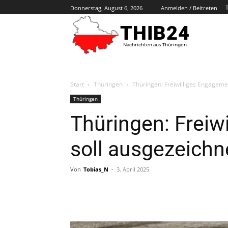
Donnerstag, August 6, 2026
Anmelden / Beitreten
THIB24
Nachrichten aus Thüringen
Start
Thüringen
Thüringen: Freiwilliges Engageme
Thüringen
Thüringen: Freiw
soll ausgezeichn
Von
Tobias_N
-
3. April 2025