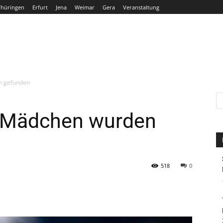
Thüringen
Erfurt
Jena
Weimar
Gera
Veranstaltung
THÜRINGEN
ERFURT
JENA
WEIMAR
GERA
n gefunden
e Mädchen wurden
518
0