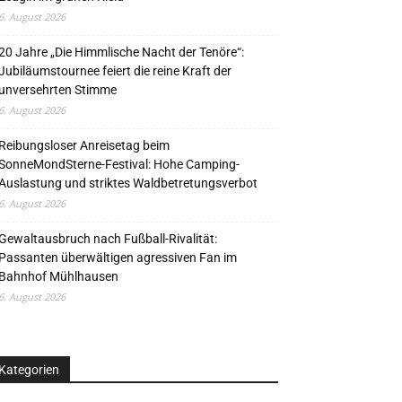
6. August 2026
20 Jahre „Die Himmlische Nacht der Tenöre“:
Jubiläumstournee feiert die reine Kraft der
unversehrten Stimme
6. August 2026
Reibungsloser Anreisetag beim
SonneMondSterne-Festival: Hohe Camping-
Auslastung und striktes Waldbetretungsverbot
6. August 2026
Gewaltausbruch nach Fußball-Rivalität:
Passanten überwältigen agressiven Fan im
Bahnhof Mühlhausen
6. August 2026
Kategorien