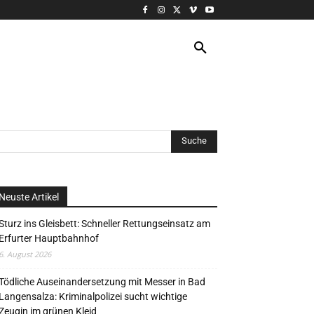
VERANSTALTUNG
MORE
Neuste Artikel
Sturz ins Gleisbett: Schneller Rettungseinsatz am
Erfurter Hauptbahnhof
6. August 2026
Tödliche Auseinandersetzung mit Messer in Bad
Langensalza: Kriminalpolizei sucht wichtige
Zeugin im grünen Kleid