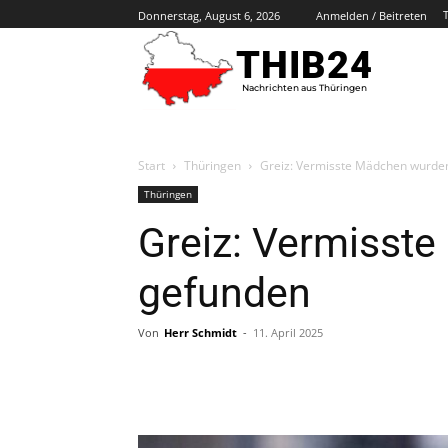
Donnerstag, August 6, 2026
Anmelden / Beitreten
THIB24
Nachrichten aus Thüringen
Start
Thüringen
Greiz: Vermisste Mädchen wurde
Thüringen
Greiz: Vermisst
gefunden
Von
Herr Schmidt
-
11. April 2025