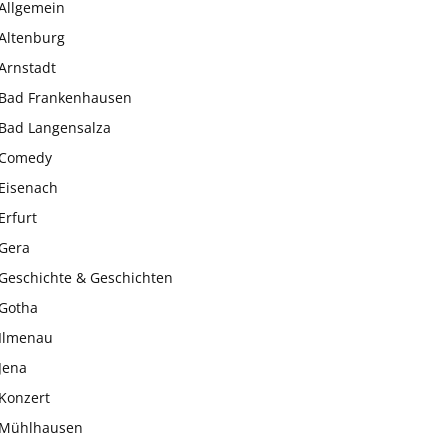
Allgemein
Altenburg
Arnstadt
Bad Frankenhausen
Bad Langensalza
Comedy
Eisenach
Erfurt
Gera
Geschichte & Geschichten
Gotha
Ilmenau
Jena
Konzert
Mühlhausen