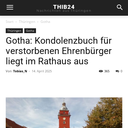
THIB24
Nachrichten aus Thüringen
Start
Thüringen
Gotha
Thüringen
Gotha
Gotha: Kondolenzbuch für
verstorbenen Ehrenbürger
liegt im Rathaus aus
Von
Tobias_N
-
14. April 2025
365
0