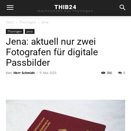
THIB24
Nachrichten aus Thüringen
Start
Thüringen
Jena
Thüringen
Jena
Jena: aktuell nur zwei
Fotografen für digitale
Passbilder
Von
Herr Schmidt
-
9. Mai 2025
366
0