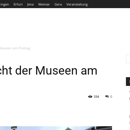
ringen
Erfurt
Jena
Weimar
Gera
Veranstaltung
THÜRINGEN
ERFURT
JENA
WEIMAR
GERA
 Museen am Freitag
acht der Museen am
334
0