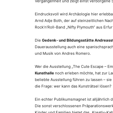
Vergangenheit und zeigt einst verborgene 
Eindrucksvoll wird Archäologie hier erleb
Arnd Adje Both, der auf steinzeitlichen Nac
Rock’n’Roll-Band „Nifty Plymouth“ aus Erfu
Die
Gedenk- und Bildungsstätte Andreass
Dauerausstellung auch eine spanischsprac
und Musik von Andres Romero.
Wer die Ausstellung „The Cute Escape – E
Kunsthalle
noch erleben möchte, hat zur Lan
beliebte Ausstellung führen zu lassen – sie 
die Frage: wer kann das Kunsträtsel lösen?
Ein echter Publikumsmagnet ist alljährlich d
Die sonst verschlossenen Präparationswerks
Kinder und Familien bietet das „Kreativ-Ka