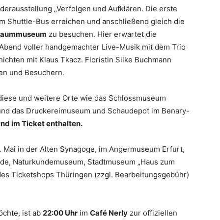
derausstellung „Verfolgen und Aufklären. Die erste
m Shuttle-Bus erreichen und anschließend gleich die
nbaummuseum
zu besuchen. Hier erwartet die
Abend voller handgemachter Live-Musik mit dem Trio
ichten mit Klaus Tkacz. Floristin Silke Buchmann
nen und Besuchern.
 diese und weitere Orte wie das Schlossmuseum
 und das Druckereimuseum und Schaudepot im Benary-
nd im Ticket enthalten.
. Mai in der Alten Synagoge, im Angermuseum Erfurt,
unde, Naturkundemuseum, Stadtmuseum „Haus zum
 des Ticketshops Thüringen (zzgl. Bearbeitungsgebühr)
öchte, ist ab
22:00 Uhr
im
Café Nerly
zur offiziellen