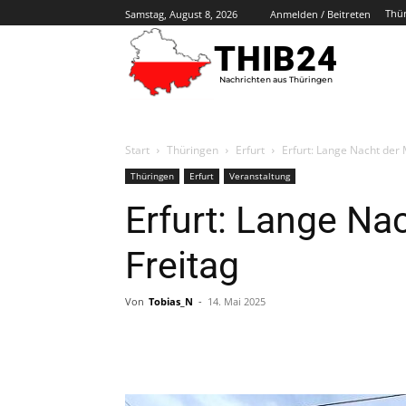
Thü
Samstag, August 8, 2026
Anmelden / Beitreten
THIB24
Nachrichten aus Thüringen
Start
Thüringen
Erfurt
Erfurt: Lange Nacht der
Thüringen
Erfurt
Veranstaltung
Erfurt: Lange N
Freitag
Von
Tobias_N
-
14. Mai 2025