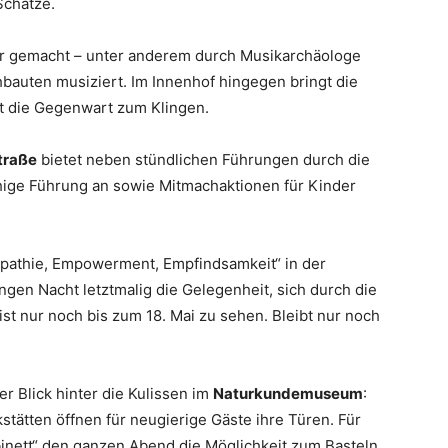
Schätze.
bar gemacht – unter anderem durch Musikarchäologe
hbauten musiziert. Im Innenhof hingegen bringt die
rt die Gegenwart zum Klingen.
traße
bietet neben stündlichen Führungen durch die
hige Führung an sowie Mitmachaktionen für Kinder
mpathie, Empowerment, Empfindsamkeit“ in der
gen Nacht letztmalig die Gelegenheit, sich durch die
ist nur noch bis zum 18. Mai zu sehen. Bleibt nur noch
er Blick hinter die Kulissen im
Naturkundemuseum
:
tätten öffnen für neugierige Gäste ihre Türen. Für
binett“ den ganzen Abend die Möglichkeit zum Basteln