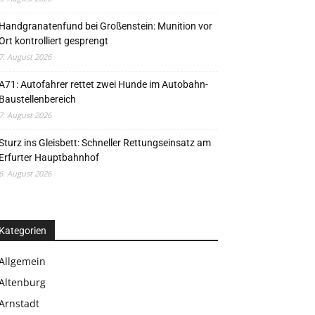
Handgranatenfund bei Großenstein: Munition vor
Ort kontrolliert gesprengt
7. August 2026
A71: Autofahrer rettet zwei Hunde im Autobahn-
Baustellenbereich
7. August 2026
Sturz ins Gleisbett: Schneller Rettungseinsatz am
Erfurter Hauptbahnhof
6. August 2026
Kategorien
Allgemein
Altenburg
Arnstadt