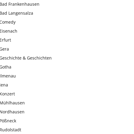
Bad Frankenhausen
Bad Langensalza
Comedy
Eisenach
Erfurt
Gera
Geschichte & Geschichten
Gotha
Ilmenau
Jena
Konzert
Mühlhausen
Nordhausen
Pößneck
Rudolstadt