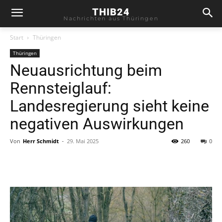
THIB24
Nachrichten aus Thüringen
Start
Thüringen
Thüringen
Neuausrichtung beim
Rennsteiglauf:
Landesregierung sieht keine
negativen Auswirkungen
Von
Herr Schmidt
-
29. Mai 2025
260
0