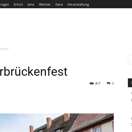
ringen
Erfurt
Jena
Weimar
Gera
Veranstaltung
THÜRINGEN
ERFURT
JENA
WEIMAR
GERA
enfest
erbrückenfest
417
0