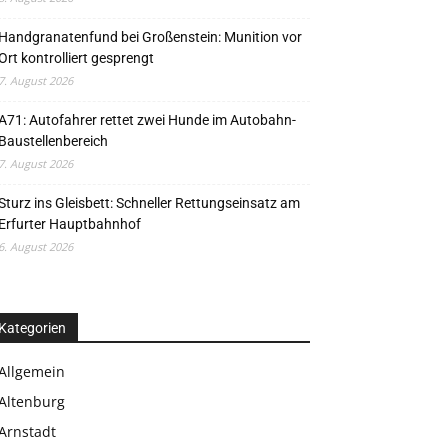
Handgranatenfund bei Großenstein: Munition vor
Ort kontrolliert gesprengt
7. August 2026
A71: Autofahrer rettet zwei Hunde im Autobahn-
Baustellenbereich
7. August 2026
Sturz ins Gleisbett: Schneller Rettungseinsatz am
Erfurter Hauptbahnhof
6. August 2026
Kategorien
Allgemein
Altenburg
Arnstadt