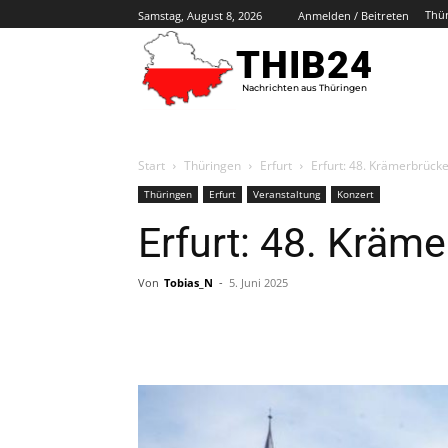
Thü
Samstag, August 8, 2026
Anmelden / Beitreten
THIB24
Nachrichten aus Thüringen
Start
Thüringen
Erfurt
Erfurt: 48. Krämerbrück
Thüringen
Erfurt
Veranstaltung
Konzert
Erfurt: 48. Kräm
Von
Tobias_N
-
5. Juni 2025