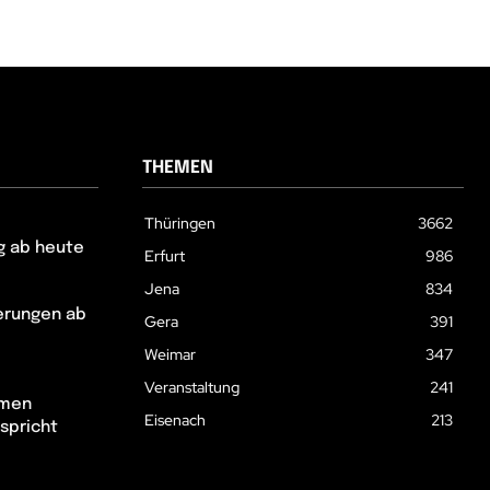
THEMEN
Thüringen
3662
g ab heute
Erfurt
986
Jena
834
erungen ab
Gera
391
Weimar
347
Veranstaltung
241
hmen
Eisenach
213
spricht