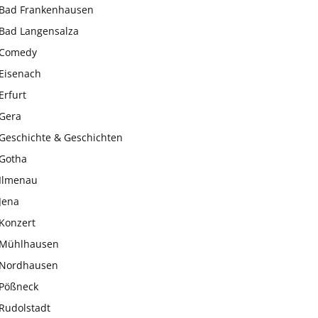
Bad Frankenhausen
Bad Langensalza
Comedy
Eisenach
Erfurt
Gera
Geschichte & Geschichten
Gotha
Ilmenau
Jena
Konzert
Mühlhausen
Nordhausen
Pößneck
Rudolstadt