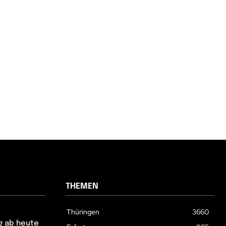
THEMEN
Thüringen
3660
g ab heute