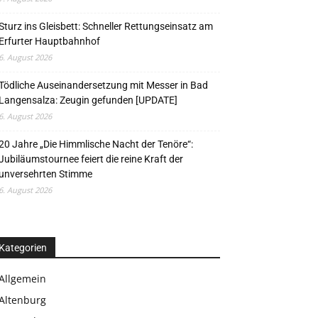
Sturz ins Gleisbett: Schneller Rettungseinsatz am
Erfurter Hauptbahnhof
6. August 2026
Tödliche Auseinandersetzung mit Messer in Bad
Langensalza: Zeugin gefunden [UPDATE]
6. August 2026
20 Jahre „Die Himmlische Nacht der Tenöre“:
Jubiläumstournee feiert die reine Kraft der
unversehrten Stimme
6. August 2026
Kategorien
Allgemein
Altenburg