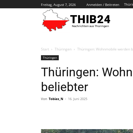
Thüri
Freitag, August 7, 2026
Anmelden / Beitreten
THIB24
Nachrichten aus Thüringen
Start
Thüringen
Thüringen: Wohnmobile werden b
Thüringen
Thüringen: Wohn
beliebter
Von
Tobias_N
-
16. Juni 2025