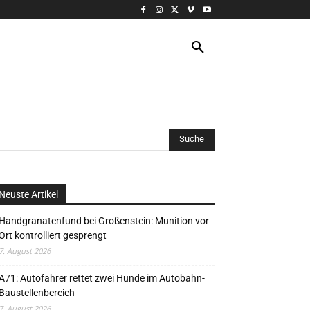
VERANSTALTUNG
MORE
Neuste Artikel
Handgranatenfund bei Großenstein: Munition vor
Ort kontrolliert gesprengt
7. August 2026
A71: Autofahrer rettet zwei Hunde im Autobahn-
Baustellenbereich
7. August 2026