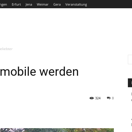
ngen
Erfurt
Jena
Weimar
Gera
Veranstaltung
THÜRINGEN
ERFURT
JENA
WEIMAR
GERA
eliebter
mobile werden
324
0