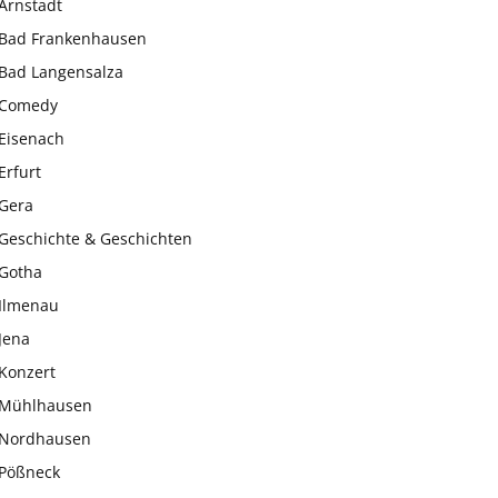
Arnstadt
Bad Frankenhausen
Bad Langensalza
Comedy
Eisenach
Erfurt
Gera
Geschichte & Geschichten
Gotha
Ilmenau
Jena
Konzert
Mühlhausen
Nordhausen
Pößneck