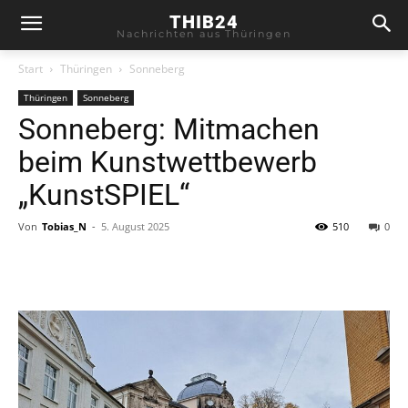
THIB24
Nachrichten aus Thüringen
Start
Thüringen
Sonneberg
Thüringen
Sonneberg
Sonneberg: Mitmachen
beim Kunstwettbewerb
„KunstSPIEL“
Von
Tobias_N
-
5. August 2025
510
0