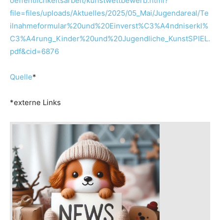
oeffentlichkeitsarbeit/kunstwettbewerb.html?
file=files/uploads/Aktuelles/2025/05_Mai/Jugendareal/Te
ilnahmeformular%20und%20Einverst%C3%A4ndniserkl%
C3%A4rung_Kinder%20und%20Jugendliche_KunstSPIEL.
pdf&cid=6876
Quelle
*
*externe Links