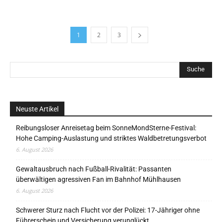
1
2
3
Neuste Artikel
Reibungsloser Anreisetag beim SonneMondSterne-Festival:
Hohe Camping-Auslastung und striktes Waldbetretungsverbot
6. August 2026
Gewaltausbruch nach Fußball-Rivalität: Passanten
überwältigen agressiven Fan im Bahnhof Mühlhausen
6. August 2026
Schwerer Sturz nach Flucht vor der Polizei: 17-Jähriger ohne
Führerschein und Versicherung verunglückt