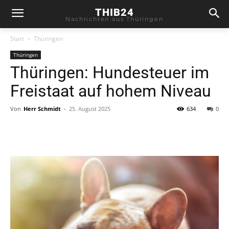
THIB24
Nachrichten aus Thüringen
Start
Thüringen
Thüringen
Thüringen: Hundesteuer im
Freistaat auf hohem Niveau
Von
Herr Schmidt
-
25. August 2025
634
0