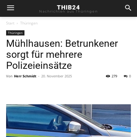
THIB24
Nachrichten aus Thüringen
Start
Thüringen
Thüringen
Mühlhausen: Betrunkener
sorgt für mehrere
Polizeieinsätze
Von
Herr Schmidt
-
20. November 2025
279
0