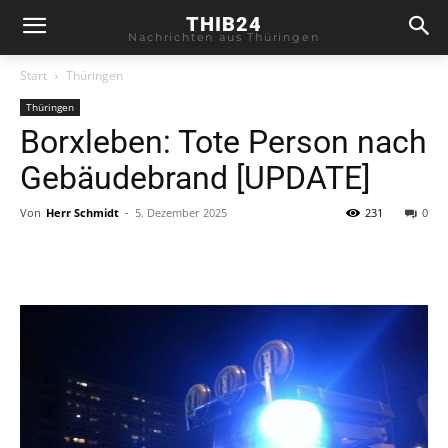
THIB24
Nachrichten aus Thüringen
Start
Thüringen
Thüringen
Borxleben: Tote Person nach
Gebäudebrand [UPDATE]
Von
Herr Schmidt
-
5. Dezember 2025
231
0