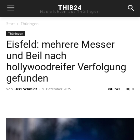
THIB24
Nachrichten aus Thüringen
Start
Thüringen
Thüringen
Eisfeld: mehrere Messer
und Beil nach
hollywoodreifer Verfolgung
gefunden
Von
Herr Schmidt
-
9. Dezember 2025
249
0