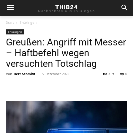
THIB24
Nachrichten aus Thüringen
Start
Thüringen
Thüringen
Greußen: Angriff mit Messer
– Haftbefehl wegen
versuchten Totschlag
Von
Herr Schmidt
-
15. Dezember 2025
319
0